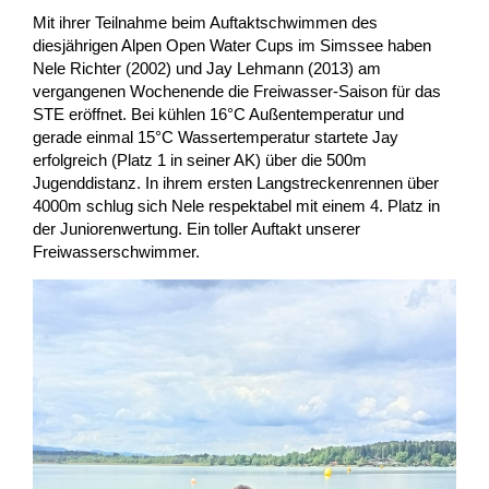
Nachwuchs
Chronik
Events
Kinder
Mit ihrer Teilnahme beim Auftaktschwimmen des
diesjährigen Alpen Open Water Cups im Simssee haben
Nele Richter (2002) und Jay Lehmann (2013) am
vergangenen Wochenende die Freiwasser-Saison für das
Dokumente / Ordnungen
Saison 2026/2027
Erwachsene
Talente
IESC
STE eröffnet. Bei kühlen 16°C Außentemperatur und
gerade einmal 15°C Wassertemperatur startete Jay
erfolgreich (Platz 1 in seiner AK) über die 500m
Saison 2025/2026
Vereinsshop
Anmeldung
Kader
Jugenddistanz. In ihrem ersten Langstreckenrennen über
4000m schlug sich Nele respektabel mit einem 4. Platz in
der Juniorenwertung. Ein toller Auftakt unserer
Saison 2024/2025
Team Razzo
Newsletter
Freiwasserschwimmer.
Saison 2023/2024
Team-Bereich
Saison 2022/2023
Saison 2021/2022