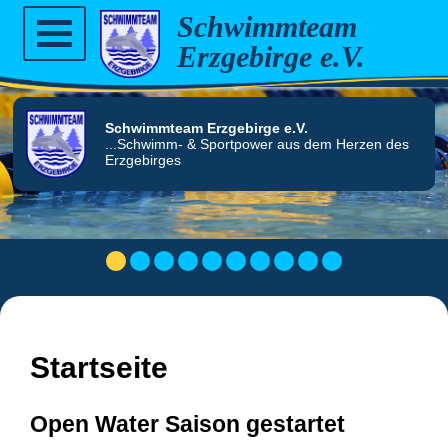
Schwimmteam
Erzgebirge e.V.
Home
Schwimmteam
Erzgebirge e.V.
...Schwimm- & Sportpower aus dem Herzen des
Erzgebirges
News
Verein
1
2
3
4
5
6
7
8
9
10
Vorstand
Teams
Startseite
Anfänger
Trainer
Kurse
Open Water Saison gestartet